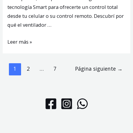
tecnología Smart para ofrecerte un control total
desde tu celular o su control remoto. Descubrí por
qué el ventilador …
Ventilador
Leer más »
de
techo
Paginación
Smart
1
2
…
7
Página siguiente
→
de
Aruba:
entradas
este
verano
no
lo
dejes
ir