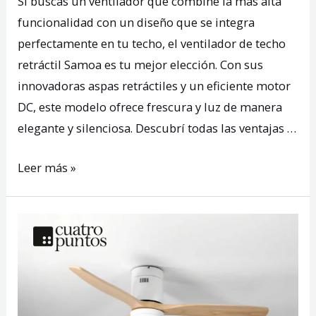
Si buscás un ventilador que combine la más alta
funcionalidad con un diseño que se integra
perfectamente en tu techo, el ventilador de techo
retráctil Samoa es tu mejor elección. Con sus
innovadoras aspas retráctiles y un eficiente motor
DC, este modelo ofrece frescura y luz de manera
elegante y silenciosa. Descubrí todas las ventajas …
Ventilador
Leer más »
de
techo
retráctil
Samoa:
diseño
discreto,
máximo