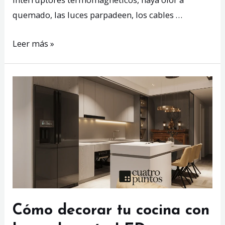
quemado, las luces parpadeen, los cables …
5
Leer más »
señales
de
que
tu
instalación
eléctrica
está
funcionando
mal
Cómo decorar tu cocina con