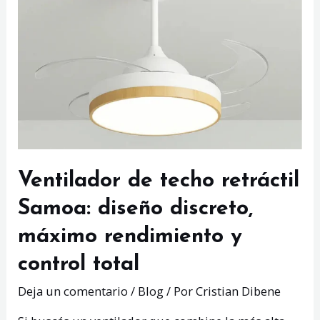
luces
de
neón
LED
Ventilador de techo retráctil
Samoa: diseño discreto,
máximo rendimiento y
control total
Deja un comentario
/
Blog
/ Por
Cristian Dibene